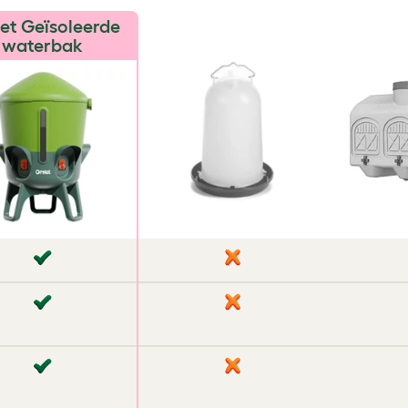
waterbak
✘
✘
✘
✔