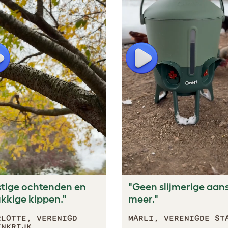
lay
Play
stige ochtenden en
"Geen slijmerige aan
kkige kippen."
meer."
RLOTTE, VERENIGD
MARLI, VERENIGDE ST
INKRIJK