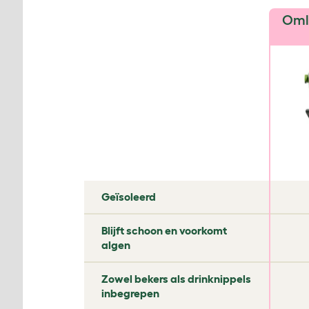
✔
✘
✘
Geïsoleerd
✔
✘
✔
Blijft schoon en voorkomt
algen
✔
✘
✘
Zowel bekers als drinknippels
inbegrepen
✔
✘
✘
Anti-zitten