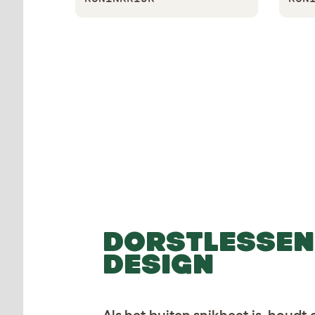
DORSTLESSE
DESIGN
Als het buiten snikheet is, houdt 
hier koel. Koel, dorstlessend wat