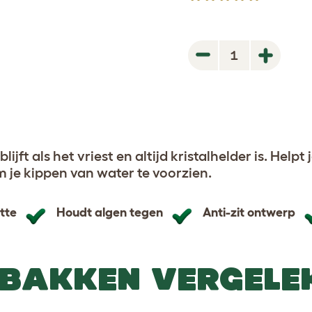
1
Next
Next
 blijft als het vriest en altijd kristalhelder is. Hel
om je kippen van water te voorzien.
itte
Houdt algen tegen
Anti-zit ontwerp
BAKKEN VERGELE
et Geïsoleerde