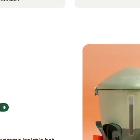
ND
extreme isolatie het
er helpt je kippen om