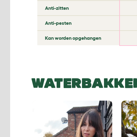
✔
✘
✘
Anti-pesten
✔
✔
✘
Kan worden opgehangen
WATERBAKKEN