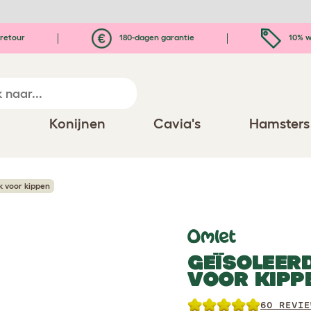
retour
180-dagen garantie
10% w
n
Konijnen
Cavia's
Hamsters
 voor kippen
GEÏSOLEER
VOOR KIPP
60 REVIE