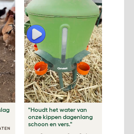
Play
slag
"Houdt het water van
onze kippen dagenlang
schoon en vers."
ATEN
JULES, VERENIGDE STATEN