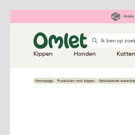
Ga naar de hoofdinhoud
Gratis 
Kippen
Honden
Katte
Homepage
Producten voor kippen
Geïsoleerde waterbak