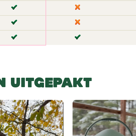
✘
✔
 UITGEPAKT