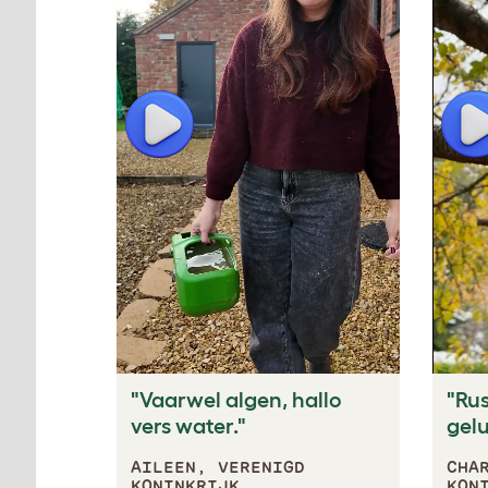
Play
P
"Vaarwel algen, hallo
"Ru
vers water."
gelu
AILEEN, VERENIGD
CHA
KONINKRIJK
KON