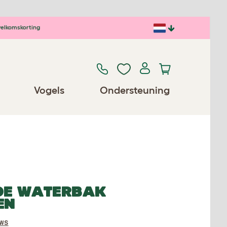
elkomskorting
Vogels
Ondersteuning
DE WATERBAK
EN
WS