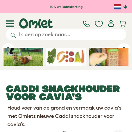
Ga naar de hoofdinhoud
10% welkomskorting
Previous
Ne
CADDI SNACKHOUDER
VOOR CAVIA'S
Houd voer van de grond en vermaak uw cavia's
met Omlets nieuwe Caddi snackhouder voor
cavia’s.