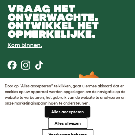
VRAAG HET
ONVERWACHTE.
ONTWIKKEL HET
OPMERKELIJKE.
Kom binnen.
Gebruiksvoorwaarden
Door op “Alles accepteren” te klikken, gaat u ermee akkoord dat er
Cookie & privacybeleid
cookies op uw apparaat worden opgeslagen om de navigatie op de
Cookie Settings
website te verbeteren, het gebruik van de website te analyseren en
Sitemap
onze marketinginspanningen te ondersteunen.
Alles accepteren
BTW-nummer: DE317631106
KvK-nummer: 05028498
Alles afwijzen
© Omlet 2026
Voorkeuren beheren