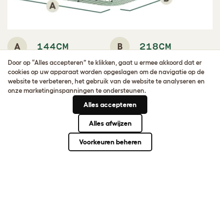
A
B
144CM
218CM
Door op “Alles accepteren” te klikken, gaat u ermee akkoord dat er
C
113CM
cookies op uw apparaat worden opgeslagen om de navigatie op de
website te verbeteren, het gebruik van de website te analyseren en
onze marketinginspanningen te ondersteunen.
Alles accepteren
Previous
Volg
Alles afwijzen
Voorkeuren beheren
KLANTENFOTO'S
Upload je eigen foto