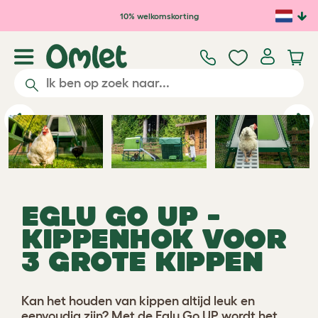
Ga naar de hoofdinhoud
10% welkomskorting
Previous
Ne
EGLU GO UP -
KIPPENHOK VOOR
3 GROTE KIPPEN
Kan het houden van kippen altijd leuk en
eenvoudig zijn? Met de Eglu Go UP wordt het