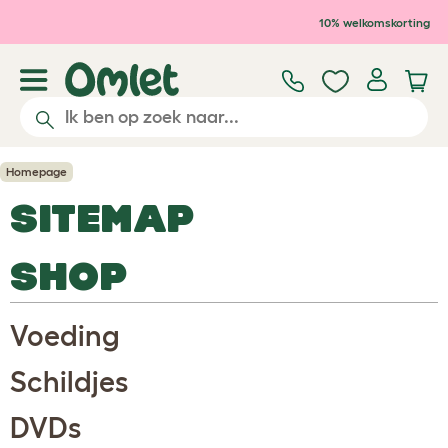
Ga naar de hoofdinhoud
10% welkomskorting
Homepage
SITEMAP
SHOP
Voeding
Schildjes
DVDs