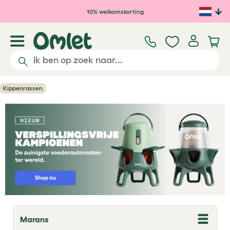
Ga naar de hoofdinhoud
10% welkomskorting
Kippenrassen
Marans
T