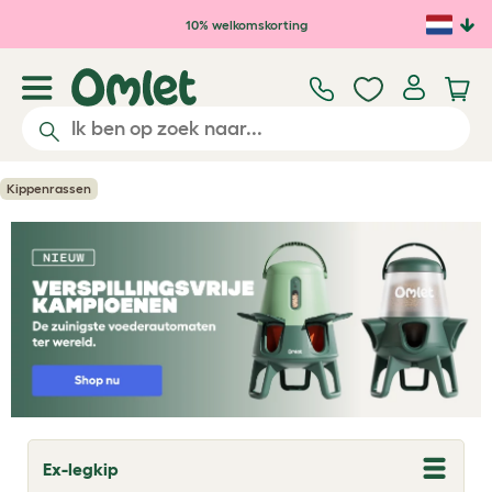
Ga naar de hoofdinhoud
10% welkomskorting
Kippenrassen
Ex-legkip
T