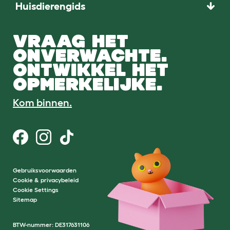
Huisdierengids
VRAAG HET
ONVERWACHTE.
ONTWIKKEL HET
OPMERKELIJKE.
Kom binnen.
Gebruiksvoorwaarden
Cookie & privacybeleid
Cookie Settings
Sitemap
BTW-nummer: DE317631106