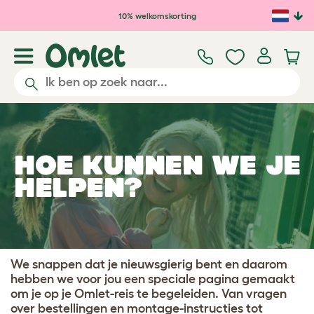
Ga naar de hoofdinhoud
10% welkomskorting
HOE KUNNEN WE JE
HELPEN?
We snappen dat je nieuwsgierig bent en daarom
hebben we voor jou een speciale pagina gemaakt
om je op je Omlet-reis te begeleiden. Van vragen
over bestellingen en montage-instructies tot