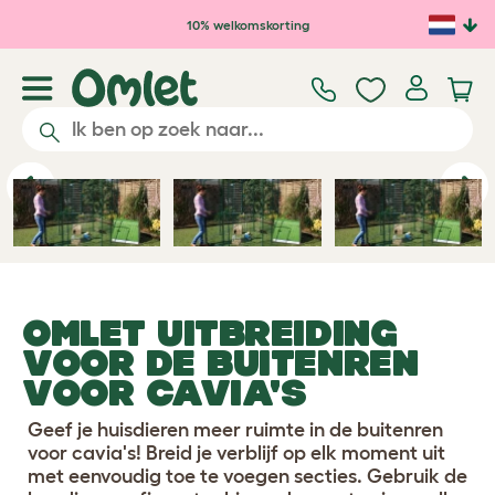
Ga naar de hoofdinhoud
10% welkomskorting
Previous
Ne
OMLET UITBREIDING
VOOR DE BUITENREN
VOOR CAVIA'S
Geef je huisdieren meer ruimte in de buitenren
voor cavia's! Breid je verblijf op elk moment uit
met eenvoudig toe te voegen secties. Gebruik de