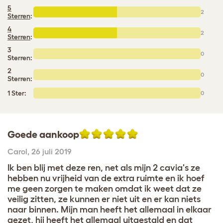
5
2
Sterren
:
4
2
Sterren
:
3
0
Sterren:
2
0
Sterren:
1 Ster:
0
Goede aankoop
Carol
,
26 juli 2019
Ik ben blij met deze ren, net als mijn 2 cavia's ze
hebben nu vrijheid van de extra ruimte en ik hoef
me geen zorgen te maken omdat ik weet dat ze
veilig zitten, ze kunnen er niet uit en er kan niets
naar binnen. Mijn man heeft het allemaal in elkaar
gezet, hij heeft het allemaal uitgestald en dat