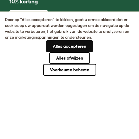
10% korting
AANMELDEN
Door op “Alles accepteren” te klikken, gaat u ermee akkoord dat er
cookies op uw apparaat worden opgeslagen om de navigatie op de
website te verbeteren, het gebruik van de website te analyseren en
onze marketinginspanningen te ondersteunen.
Over ons
Alles accepteren
Alles afwijzen
Hulp nodig?
Voorkeuren beheren
Community
Gezelschapsdieren - rassen
Huisdierengids
VRAAG HET
ONVERWACHTE.