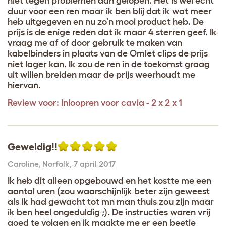
niet tegen problemen aan gelopen. Het is wel echt
duur voor een ren maar ik ben blij dat ik wat meer
heb uitgegeven en nu zo'n mooi product heb. De
prijs is de enige reden dat ik maar 4 sterren geef. Ik
vraag me af of door gebruik te maken van
kabelbinders in plaats van de Omlet clips de prijs
niet lager kan. Ik zou de ren in de toekomst graag
uit willen breiden maar de prijs weerhoudt me
hiervan.
Review voor:
Inloopren voor cavia - 2 x 2 x 1
Geweldig!!
Caroline
,
Norfolk,
7 april 2017
Ik heb dit alleen opgebouwd en het kostte me een
aantal uren (zou waarschijnlijk beter zijn geweest
als ik had gewacht tot mn man thuis zou zijn maar
ik ben heel ongeduldig ;). De instructies waren vrij
goed te volgen en ik maakte me er een beetje