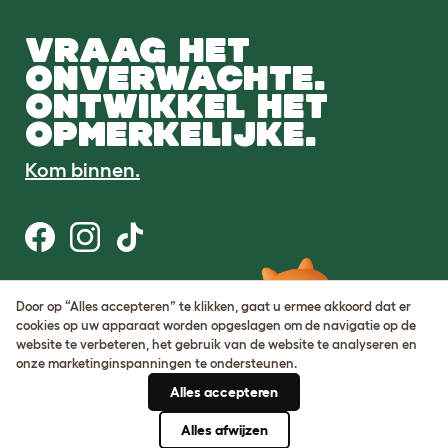
VRAAG HET
ONVERWACHTE.
ONTWIKKEL HET
OPMERKELIJKE.
Kom binnen.
Gebruiksvoorwaarden
Door op “Alles accepteren” te klikken, gaat u ermee akkoord dat er
Cookie & privacybeleid
cookies op uw apparaat worden opgeslagen om de navigatie op de
Cookie Settings
website te verbeteren, het gebruik van de website te analyseren en
Sitemap
onze marketinginspanningen te ondersteunen.
Alles accepteren
BTW-nummer: DE317631106
KvK-nummer: 05028498
Alles afwijzen
© Omlet 2026