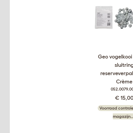
Geo vogelkooi
sluitrin
reserveverpa
Crème
052.0079.0
€ 15,0
Voorraad controle
magazijn..