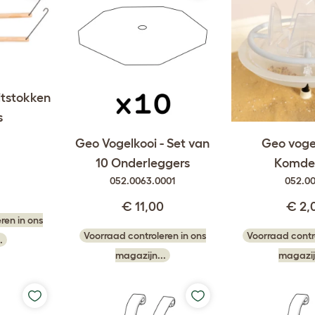
itstokken
s
7
Geo Vogelkooi - Set van
Geo vogel
10 Onderleggers
Komde
052.0063.0001
052.0
€ 11,00
€ 2,
ren in ons
Voorraad controleren in ons
Voorraad contro
.
magazijn...
magazij