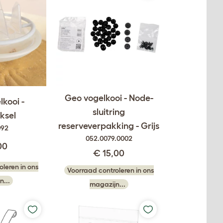
Geo vogelkooi - Node-
kooi -
sluitring
ksel
reserveverpakking - Grijs
092
052.0079.0002
00
€ 15,00
leren in ons
Voorraad controleren in ons
n...
magazijn...