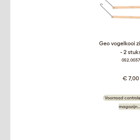
Geo vogelkooi z
- 2 stuk
052.003
€ 7,00
Voorraad controle
magazijn..