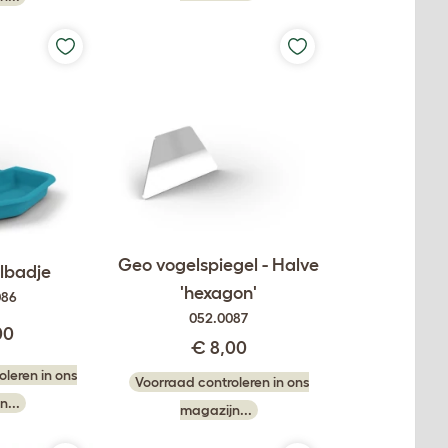
Geo vogelspiegel - Halve
lbadje
'hexagon'
086
052.0087
00
€ 8,00
leren in ons
Voorraad controleren in ons
n...
magazijn...