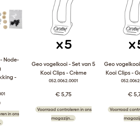
 - Node-
Geo vogelkooi - Set van 5
Geo vogelkooi 
g
Kooi Clips - Crème
Kooi Clips - 
kking -
052.0062.0001
052.0062
001
€ 5,75
€ 5,
0
Voorraad controleren in ons
Voorraad contro
ren in ons
magazijn...
magazij
.