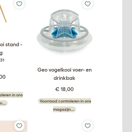
i stand -
g
131
Geo vogelkooi voer- en
,00
drinkbak
€ 18,00
leren in ons
Voorraad controleren in ons
n...
magazijn...