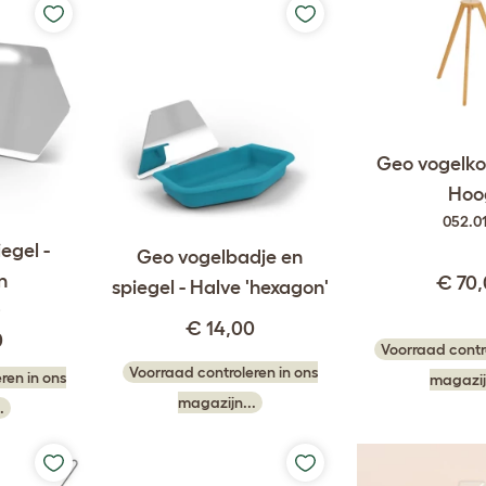
Geo vogelkoo
Hoo
052.0
egel -
Geo vogelbadje en
n
€ 70
spiegel - Halve 'hexagon'
8
€ 14,00
0
Voorraad contro
Voorraad controleren in ons
ren in ons
magazij
magazijn...
.