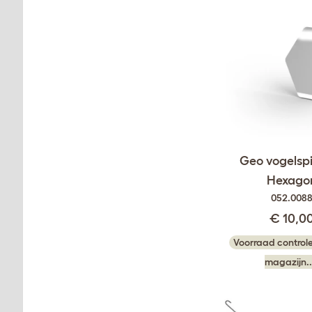
Geo vogelspi
Hexago
052.008
€ 10,0
Voorraad controle
magazijn..