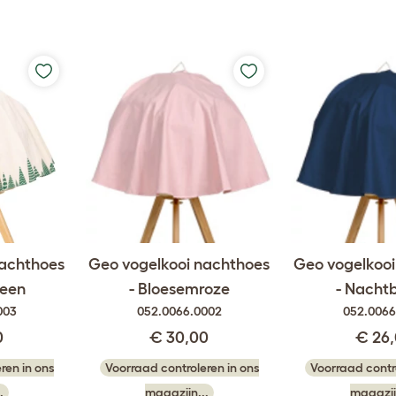
nachthoes
Geo vogelkooi nachthoes
Geo vogelkoo
reen
- Bloesemroze
- Nacht
003
052.0066.0002
052.0066
0
€ 30,00
€ 26
ren in ons
Voorraad controleren in ons
Voorraad contro
.
magazijn...
magazij