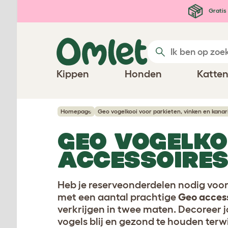
Ga naar de hoofdinhoud
Gratis 
Kippen
Honden
Katte
Homepage
Geo vogelkooi voor parkieten, vinken en kanar
GEO VOGELKO
ACCESSOIRE
Heb je reserveonderdelen nodig voor 
met een aantal prachtige
Geo access
verkrijgen in twee maten. Decoreer 
vogels blij en gezond te houden terwi