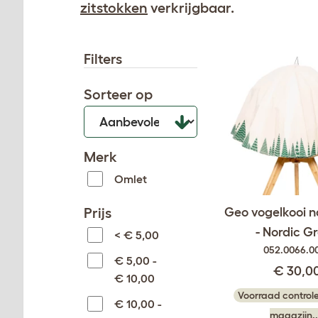
zitstokken
verkrijgbaar.
Filters
Sorteer op
Merk
Omlet
Prijs
Geo vogelkooi 
- Nordic G
< € 5,00
052.0066.0
€ 5,00 -
€ 30,0
€ 10,00
Voorraad controle
€ 10,00 -
magazijn..