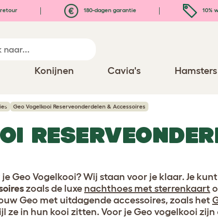
retour
180-dagen garantie
10% w
n
Konijnen
Cavia's
Hamsters
ies
Geo Vogelkooi Reserveonderdelen & Accessoires
OI RESERVEONDER
S
je Geo Vogelkooi? Wij staan voor je klaar. Je ku
oires
zoals de luxe
nachthoes met sterrenkaart
o
jouw Geo met uitdagende accessoires, zoals het
G
jl ze in hun kooi zitten. Voor je Geo vogelkooi zij