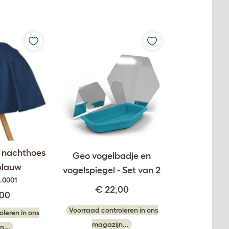
i nachthoes
Geo vogelbadje en
blauw
vogelspiegel - Set van 2
.0001
€ 22,00
,00
Voorraad controleren in ons
leren in ons
magazijn...
n...