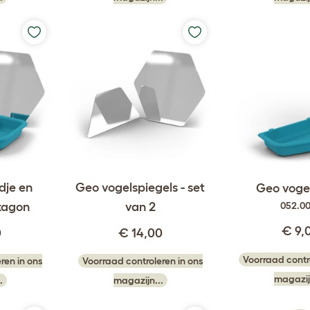
dje en
Geo vogelspiegels - set
Geo voge
exagon
van 2
052.0
€ 9,
0
€ 14,00
Voorraad contro
ren in ons
Voorraad controleren in ons
magazij
.
magazijn...