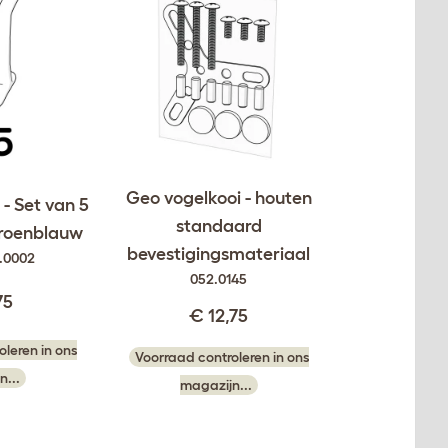
Geo vogelkooi - houten
- Set van 5
standaard
Groenblauw
bevestigingsmateriaal
.0002
052.0145
75
€ 12,75
leren in ons
Voorraad controleren in ons
n...
magazijn...