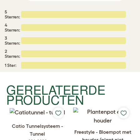
5
Sterren:
4
Sterren:
3
Sterren:
2
Sterren:
1 Ster:
GERELATEERDE
PRODUCTEN
Catio Tunnelsysteem -
Freestyle - Bloempot met
Tunnel
houder (plant niet