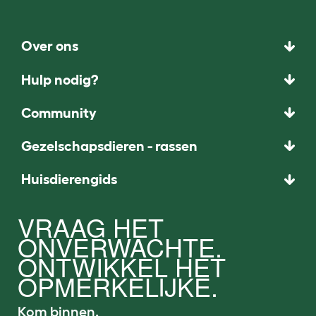
Over ons
Hulp nodig?
Community
Gezelschapsdieren - rassen
Huisdierengids
VRAAG HET
ONVERWACHTE.
ONTWIKKEL HET
OPMERKELIJKE.
Kom binnen.