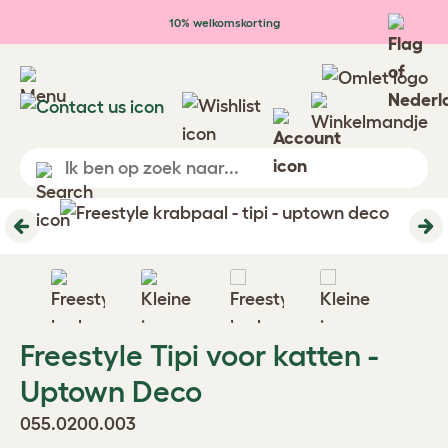
Ga naar de hoofdinhoud
10% welkomskorting
Previous
Ne
Freestyle Tipi voor katten -
Uptown Deco
055.0200.003