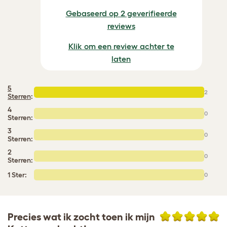
Gebaseerd op 2 geverifieerde
reviews
Klik om een review achter te
laten
5
2
Sterren
:
4
0
Sterren:
3
0
Sterren:
2
0
Sterren:
1 Ster:
0
Precies wat ik zocht toen ik mijn