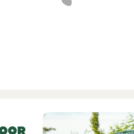
ifieerde
delingen
-
-
1 Beoordelingen
VOOR