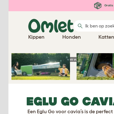
Ga naar de hoofdinhoud
Gratis 
Kippen
Honden
Katte
Homepage
Producten voor cavia's
Eglu G
EGLU GO CAV
Een Eglu Go voor cavia’s is de perfect