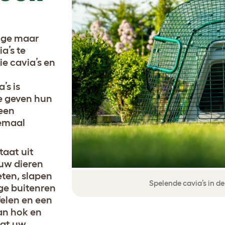
dige maar
a’s te
ie cavia’s en
’s is
e geven hun
 een
lemaal
taat uit
 uw dieren
eten, slapen
Spelende cavia’s in d
ige buitenren
felen en een
van hok en
dat uw