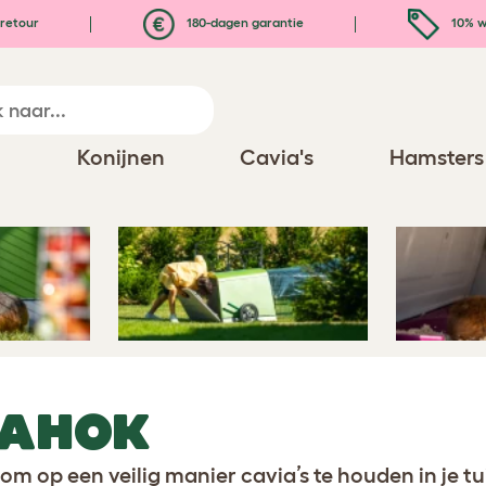
retour
180-dagen garantie
10% w
n
Konijnen
Cavia's
Hamsters
o caviahok
IAHOK
 om op een veilig manier cavia’s te houden in je t