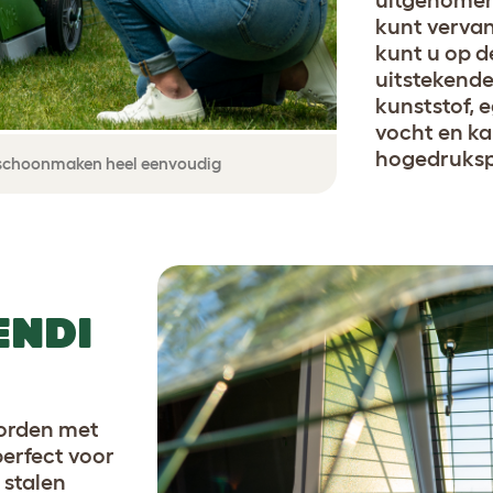
kunt vervan
kunt u op d
uitstekende
kunststof, 
vocht en ka
hogedruksp
schoonmaken heel eenvoudig
ENDI
worden met
erfect voor
 stalen