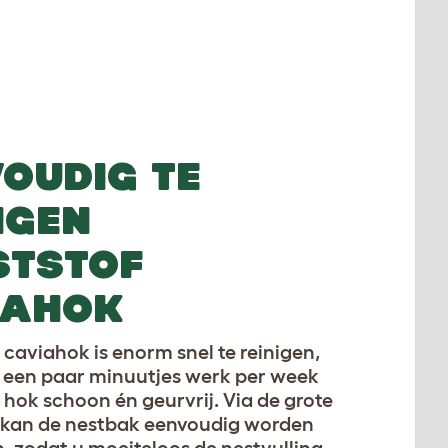
OUDIG TE
IGEN
STSTOF
IAHOK
 caviahok is enorm snel te reinigen,
 een paar minuutjes werk per week
 hok schoon én geurvrij. Via de grote
 kan de nestbak eenvoudig worden
 zodat u moeiteloos de nestvulling