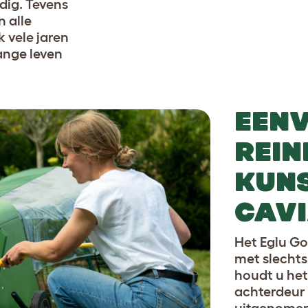
dig. Tevens
n alle
 vele jaren
ange leven
EENV
REIN
KUN
CAV
Het Eglu Go
met slechts
houdt u het
achterdeur
uitgenomen,