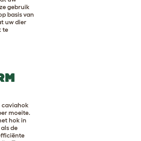
ze gebruik
op basis van
at uw dier
 te
RM
o caviahok
er moeite.
et hok in
als de
fficiënte