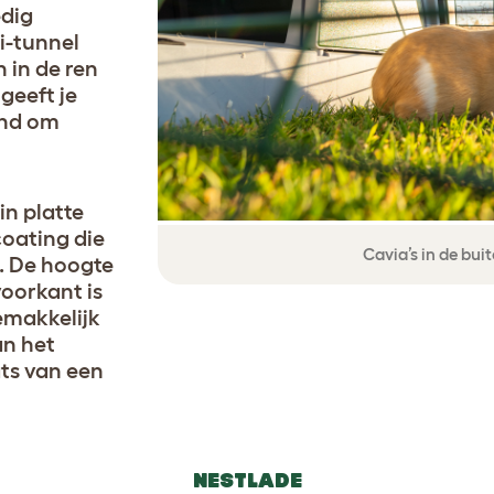
edig
i-tunnel
 in de ren
geeft je
ond om
in platte
oating die
Cavia’s in de bui
n. De hoogte
voorkant is
emakkelijk
an het
ats van een
NESTLADE