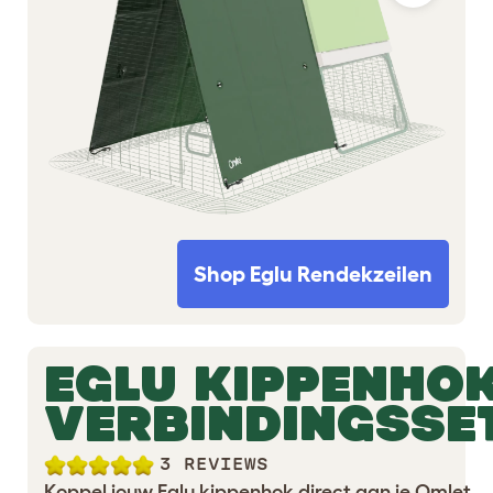
Shop Eglu Rendekzeilen
EGLU KIPPENHO
VERBINDINGSSE
3 REVIEWS
Koppel jouw Eglu kippenhok direct aan je Omlet