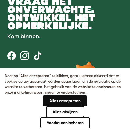
VRAAG HET
ONVERWACHTE.
ONTWIKKEL HET
OPMERKELIJKE.
Kom binnen.
Gebruiksvoorwaarden
Door op “Alles accepteren” te klikken, gaat u ermee akkoord dat er
Cookie & privacybeleid
cookies op uw apparaat worden opgeslagen om de navigatie op de
Cookie Settings
website te verbeteren, het gebruik van de website te analyseren en
Sitemap
onze marketinginspanningen te ondersteunen.
Alles accepteren
BTW-nummer: DE317631106
KvK-nummer: 05028498
Alles afwijzen
© Omlet 2026
Voorkeuren beheren