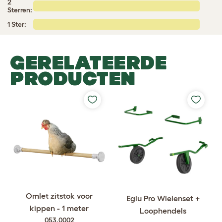
2
Sterren:
1 Ster:
GERELATEERDE
PRODUCTEN
Omlet zitstok voor
Eglu Pro Wielenset +
kippen - 1 meter
Loophendels
053.0002