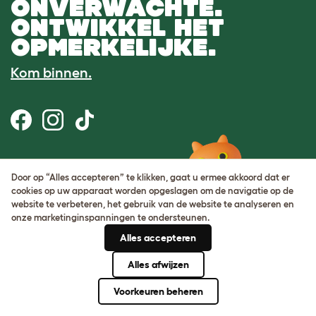
ONVERWACHTE.
ONTWIKKEL HET
OPMERKELIJKE.
Kom binnen.
Gebruiksvoorwaarden
Door op “Alles accepteren” te klikken, gaat u ermee akkoord dat er
Cookie & privacybeleid
cookies op uw apparaat worden opgeslagen om de navigatie op de
Cookie Settings
website te verbeteren, het gebruik van de website te analyseren en
Sitemap
onze marketinginspanningen te ondersteunen.
Alles accepteren
BTW-nummer: DE317631106
KvK-nummer: 05028498
Alles afwijzen
© Omlet 2026
Voorkeuren beheren