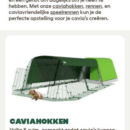
en een genot om dagelijks om je heen te
hebben. Met onze
caviahokken
,
rennen,
en
caviavriendelijke
speelrennen
kun je de
perfecte opstelling voor je cavia’s creëren.
CAVIAHOKKEN
Veilig & ruim, gemaakt zodat cavia’s kunnen