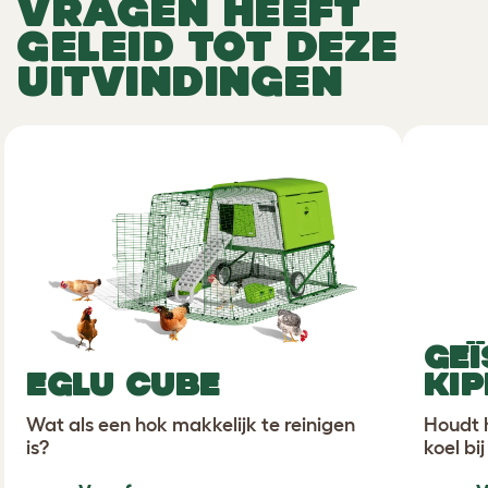
VRAGEN HEEFT
GELEID TOT DEZE
UITVINDINGEN
GEÏ
EGLU CUBE
KI
Wat als een hok makkelijk te reinigen
Houdt h
is?
koel bij