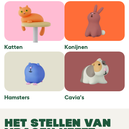
Katten
Konijnen
Hamsters
Cavia's
HET STELLEN VAN