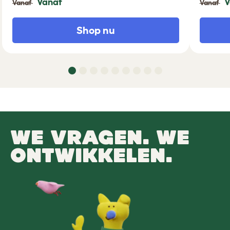
Vanaf
V
Vanaf
Vanaf
Shop nu
WE VRAGEN. WE
ONTWIKKELEN.