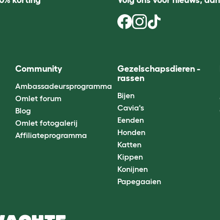
0% korting
Volg ons voor nieuws, aa
Community
Gezelschapsdieren -
rassen
Ambassadeursprogramma
Bijen
Omlet forum
Cavia's
Blog
Eenden
Omlet fotogalerij
Honden
Affiliateprogramma
Katten
Kippen
Konijnen
Papegaaien