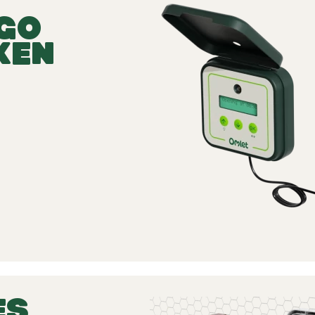
GO
KEN
ES