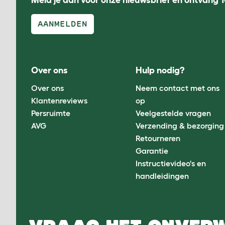
Meld je aan voor onze nieuwsbrief en ontvang 1
AANMELDEN
Over ons
Hulp nodig?
Over ons
Neem contact met ons
Klantenreviews
op
Persruimte
Veelgestelde vragen
AVG
Verzending & bezorging
Retourneren
Garantie
Instructievideo's en
handleidingen