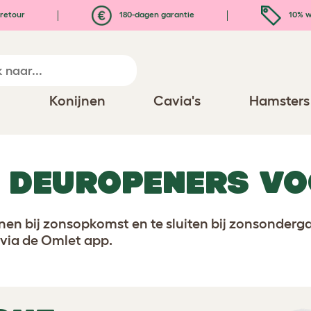
retour
180-dagen garantie
10% w
n
Konijnen
Cavia's
Hamsters
 DEUROPENERS VO
n bij zonsopkomst en te sluiten bij zonsondergan
e via de Omlet app.