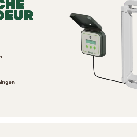
CHE
DEUR
n
ningen