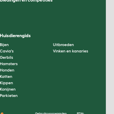
nbiedingen en competities
Huisdierengids
Bijen
Uitbroeden
Cavia's
Vinken en kanaries
Gerbils
Hamsters
Honden
Katten
Kippen
Konijnen
Parkieten
Gebruiksvoorwaarden
BTW-