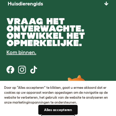
Huisdierengids
VRAAG HET
ONVERWACHTE.
ONTWIKKEL HET
OPMERKELIJKE.
Kom binnen.
Gebruiksvoorwaarden
Door op “Alles accepteren” te klikken, gaat u ermee akkoord dat er
Cookie & privacybeleid
cookies op uw apparaat worden opgeslagen om de navigatie op de
Cookie Settings
website te verbeteren, het gebruik van de website te analyseren en
Sitemap
onze marketinginspanningen te ondersteunen.
Alles accepteren
BTW-nummer: DE317631106