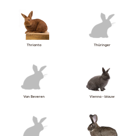
Thrianta
Thüringer
Van Beveren
Vienna - blauw