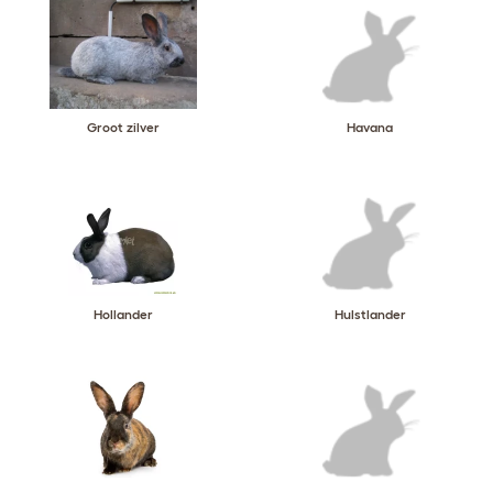
Groot zilver
Havana
Hollander
Hulstlander