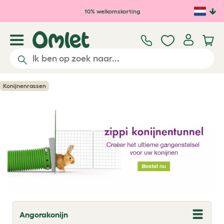
Ga naar de hoofdinhoud
10% welkomskorting
Konijnenrassen
Angorakonijn
T