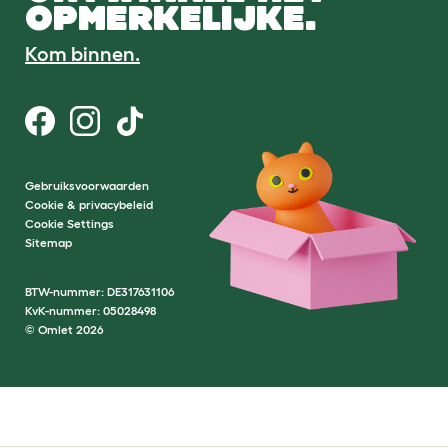
OPMERKELIJKE.
Kom binnen.
Gebruiksvoorwaarden
Cookie & privacybeleid
Cookie Settings
Sitemap
BTW-nummer: DE317631106
KvK-nummer: 05028498
© Omlet 2026