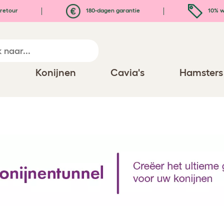
retour
180-dagen garantie
10% w
n
Konijnen
Cavia's
Hamsters