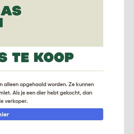
AAS
N
S TE KOOP
nen alleen opgehaald worden. Ze kunnen
let. Als je een dier hebt gekocht, dan
de verkoper.
hier