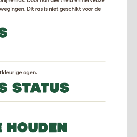
konijnenras. Door hun alertheid en nerveuze
wegingen. Dit ras is niet geschikt voor de
S
tkleurige ogen.
S STATUS
E HOUDEN