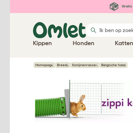
Ga naar de hoofdinhoud
Gratis 
Kippen
Honden
Katte
Homepage
Breeds
Konijnenrassen
Belgische haas