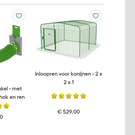
Inloopren voor konijnen - 2 x
2 x 1
nkel - met
 hok en ren
€ 529,00
00