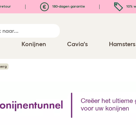
retour
180-dagen garantie
10% w
n
Konijnen
Cavia's
Hamsters
werg