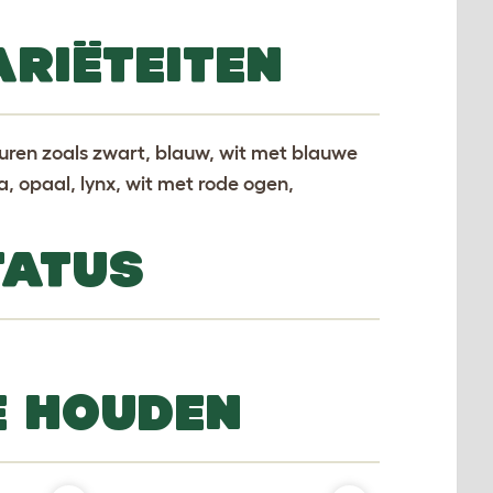
RIËTEITEN
euren zoals zwart, blauw, wit met blauwe
la, opaal, lynx, wit met rode ogen,
TATUS
E HOUDEN