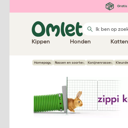
Ga naar de hoofdinhoud
Gratis 
Kippen
Honden
Katte
Homepage
Rassen en soorten
Konijnenrassen
Kleurd