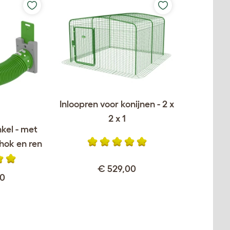
Inloopren voor konijnen - 2 x
2 x 1
nkel - met
 hok en ren
€ 529,00
00