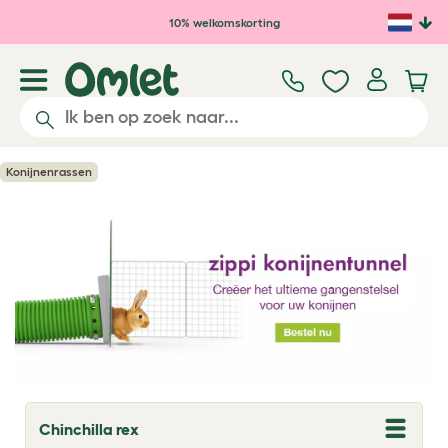
Ga naar de hoofdinhoud
10% welkomskorting
Konijnenrassen
Chinchilla rex
T