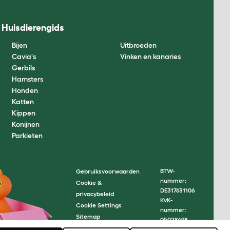
Huisdierengids
Bijen
Uitbroeden
Cavia's
Vinken en kanaries
Gerbils
Hamsters
Honden
Katten
Kippen
Konijnen
Parkieten
BTW-
Gebruiksvoorwaarden
nummer:
Cookie &
DE317631106
privacybeleid
KvK-
Cookie Settings
nummer:
Sitemap
05028498
© Omlet