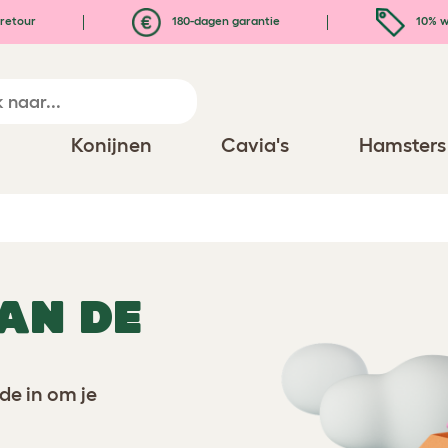
retour
180-dagen garantie
10% w
n
Konijnen
Cavia's
Hamsters
AN DE
de in om je