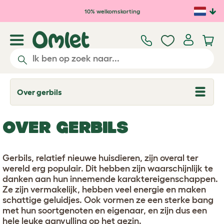
Ga naar de hoofdinhoud
10% welkomskorting
Over gerbils
T
o
g
g
OVER GERBILS
l
e
d
r
Gerbils, relatief nieuwe huisdieren, zijn overal ter
o
p
wereld erg populair. Dit hebben zijn waarschijnlijk te
d
danken aan hun innemende karaktereigenschappen.
o
Ze zijn vermakelijk, hebben veel energie en maken
w
n
schattige geluidjes. Ook vormen ze een sterke bang
met hun soortgenoten en eigenaar, en zijn dus een
hele leuke aanvulling op het gezin.