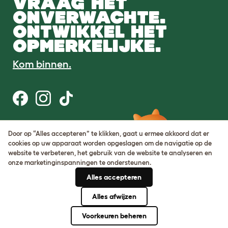
VRAAG HET
ONVERWACHTE.
ONTWIKKEL HET
OPMERKELIJKE.
Kom binnen.
Gebruiksvoorwaarden
Door op “Alles accepteren” te klikken, gaat u ermee akkoord dat er
Cookie & privacybeleid
cookies op uw apparaat worden opgeslagen om de navigatie op de
Cookie Settings
website te verbeteren, het gebruik van de website te analyseren en
Sitemap
onze marketinginspanningen te ondersteunen.
Alles accepteren
BTW-nummer: DE317631106
KvK-nummer: 05028498
Alles afwijzen
© Omlet 2026
Voorkeuren beheren