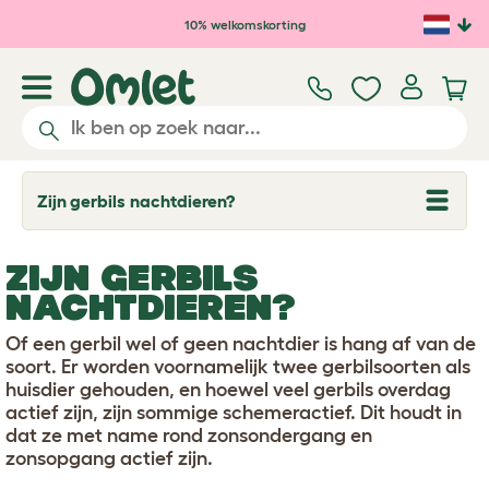
Ga naar de hoofdinhoud
10% welkomskorting
Zijn gerbils nachtdieren?
T
o
g
g
ZIJN GERBILS
l
e
NACHTDIEREN?
d
r
Of een gerbil wel of geen nachtdier is hang af van de
o
p
soort. Er worden voornamelijk twee gerbilsoorten als
d
huisdier gehouden, en hoewel veel gerbils overdag
o
actief zijn, zijn sommige schemeractief. Dit houdt in
w
dat ze met name rond zonsondergang en
n
zonsopgang actief zijn.