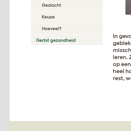
Geslacht
Keuze
Hoeveel?
In gev
Gerbil gezondheid
geblek
missch
leren.
op een
heel h
rest, 