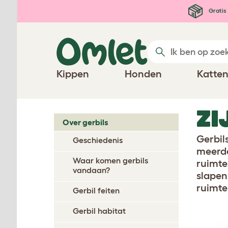
Ga naar de hoofdinhoud
Gratis 
Kippen
Honden
Katte
ZI
Over gerbils
Gerbil
Geschiedenis
meerde
Waar komen gerbils
ruimte
vandaan?
slapen
ruimte
Gerbil feiten
Gerbil habitat