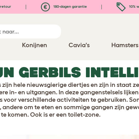
retour
180-dagen garantie
10% w
n
Konijnen
Cavia's
Hamsters
JN GERBILS INTELL
s zijn hele nieuwsgierige diertjes en zijn in staat
re in- en uitgangen. In deze gangenstelsels lijke
s voor verschillende activiteiten te gebruiken. 
, andere om te eten en sommige gangen zijn gew
 te komen. Ook is er een toilet-zone.