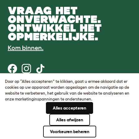
VRAAG HET
ONVERWACHTE.
ONTWIKKEL HET
OPMERKELIJKE.
Kom binnen.
Door op “Alles accepteren” te klikken, gaat u ermee akkoord dat er
cookies op uw apparaat worden opgeslagen om de navigatie op de
Gebruiksvoorwaarden
website te verbeteren, het gebruik van de website te analyseren en
Cookie & privacybeleid
onze marketinginspanningen te ondersteunen.
Cookie Settings
Sitemap
Alles accepteren
Alles afwijzen
BTW-nummer: DE317631106
KvK-nummer: 05028498
Voorkeuren beheren
© Omlet 2026