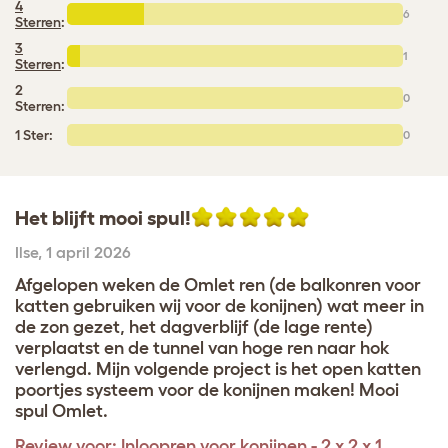
4
6
Sterren
:
3
1
Sterren
:
2
0
Sterren:
1 Ster:
0
Het blijft mooi spul!
Ilse
,
1 april 2026
Afgelopen weken de Omlet ren (de balkonren voor
katten gebruiken wij voor de konijnen) wat meer in
de zon gezet, het dagverblijf (de lage rente)
verplaatst en de tunnel van hoge ren naar hok
verlengd. Mijn volgende project is het open katten
poortjes systeem voor de konijnen maken! Mooi
spul Omlet.
Review voor:
Inloopren voor konijnen - 2 x 2 x 1