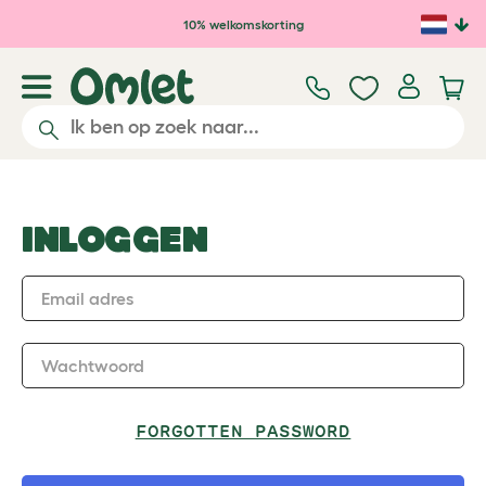
Ga naar de hoofdinhoud
10% welkomskorting
INLOGGEN
Email adres
Wachtwoord
FORGOTTEN PASSWORD