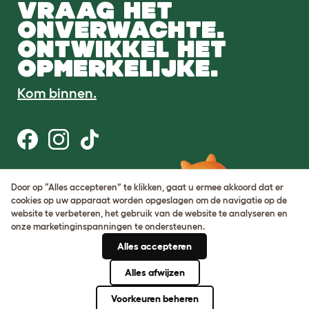
VRAAG HET
ONVERWACHTE.
ONTWIKKEL HET
OPMERKELIJKE.
Kom binnen.
Gebruiksvoorwaarden
Door op “Alles accepteren” te klikken, gaat u ermee akkoord dat er
Cookie & privacybeleid
cookies op uw apparaat worden opgeslagen om de navigatie op de
Cookie Settings
website te verbeteren, het gebruik van de website te analyseren en
Sitemap
onze marketinginspanningen te ondersteunen.
Alles accepteren
BTW-nummer: DE317631106
KvK-nummer: 05028498
Alles afwijzen
© Omlet 2026
Voorkeuren beheren