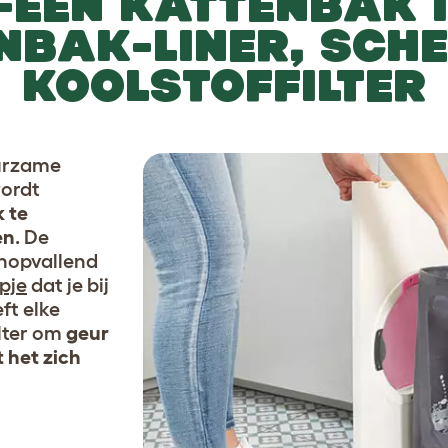
-ÉÉN KATTENBAK 
NBAK-LINER, SCHE
KOOLSTOFFILTER
uurzame
wordt
k te
en
. De
onopvallend
pje
dat je bij
ft elke
lter om
geur
 het zich