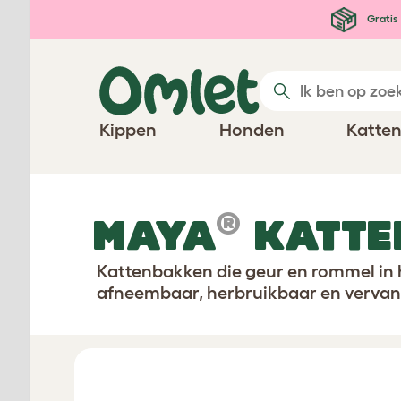
Ga naar de hoofdinhoud
Gratis 
Kippen
Honden
Katte
®
MAYA
KATTE
Kattenbakken die geur en rommel in h
afneembaar, herbruikbaar en vervang
Stel jouw kattenbak samen