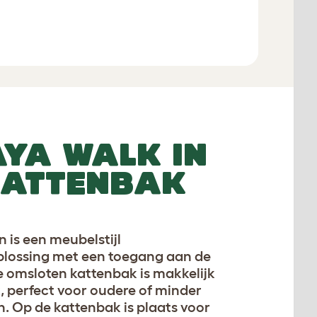
In winkelmandje
YA WALK IN
loten kattenbak geeft katten privacy om hun ding te doen
ATTENBAK
 is een meubelstijl
lossing met een toegang aan de
e omsloten kattenbak is makkelijk
, perfect voor oudere of minder
n. Op de kattenbak is plaats voor