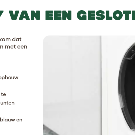
Y VAN EEN GESLOT
rkom dat
en met een
ropbouw
 te
punten
, blauw en