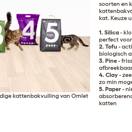
soorten en k
kattenbakval
kat. Keuze ui
1. Silica
- kl
perfect voo
2. Tofu
- act
biologisch 
3. Pine
- fri
afbreekbaar
4. Clay
- zee
zo min moge
5. Paper
- n
dige kattenbakvulling van Omlet
absorberend,
katten