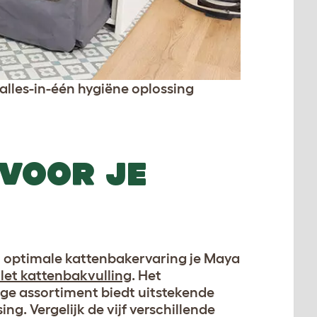
alles-in-één hygiëne oplossing
 VOOR JE
n optimale kattenbakervaring je Maya
et kattenbakvulling
. Het
e assortiment biedt uitstekende
ng. Vergelijk de vijf verschillende