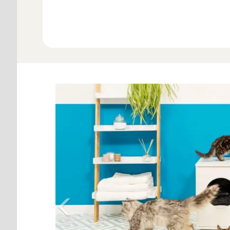
Bekijk Alle 
Previous
Het kattenbakmeubel be