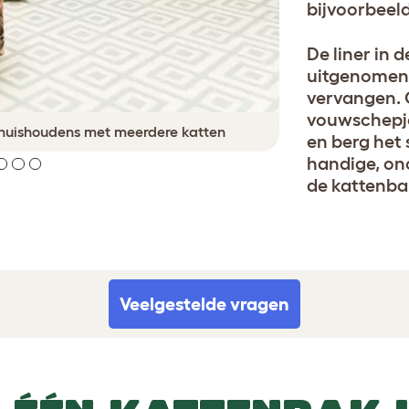
bijvoorbeeld
De liner in 
uitgenomen 
vervangen. 
vouwschepje 
en berg het
handige, on
de kattenbak
Veelgestelde vragen