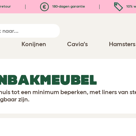
retour
180-dagen garantie
10% w
n
Konijnen
Cavia's
Hamsters
NBAKMEUBEL
uis tot een minimum beperken, met liners van st
baar zijn.