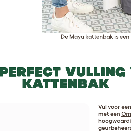
De Maya kattenbak is een 
 PERFECT VULLING
KATTENBAK
Vul voor ee
met een
Oml
hoogwaardig
geurbeheersi