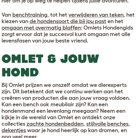
hier om je op weg te helpen tijdens jullie avonturen.
Van
benchtraining
, tot het
verwijderen van teken
, het
kiezen van
de hondensoort die bij jou past
en het
omgaan met overmatig blaffen
: Omlets Hondengids
zorgt ervoor dat je succesvol kunt omgaan met alle
levensfasen van jouw beste vriend.
OMLET & JOUW
HOND
Bij Omlet prijzen we onszelf omdat we dierexperts
zijn. Dit betekent dat we continu werken aan het
creëren van producten die aan jouw vraag voldoen.
Kan een bench ook meubilair zijn? Kan een
hondenmand een levenlang meegaan? Neem een
kijkje in de wereld van Omlet en ontdekt onze
collecties
zachte hondenbedden
,
stijlvolle benches
,
dekentjes
waar je hond heerlijk op kan dromen, en
nog veel meer.