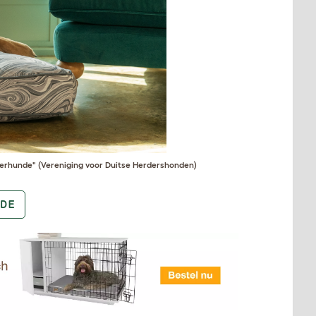
äferhunde" (Vereniging voor Duitse Herdershonden)
DE