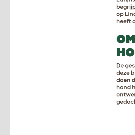
begrij
op Lin
heeft 
OM
HO
De ges
deze b
doen d
hond h
ontwer
gedac