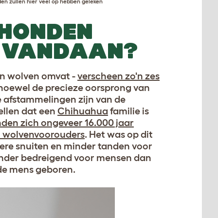
n zullen hier veel op hebben geleken
HONDEN
 VANDAAN?
en wolven omvat -
verscheen zo'n zes
 hoewel de precieze oorsprong van
e afstammelingen zijn van de
tellen dat een
Chihuahua
familie is
nden zich ongeveer 16.000 jaar
n wolvenvoorouders
. Het was op dit
tere snuiten en minder tanden voor
inder bedreigend voor mensen dan
 de mens geboren.