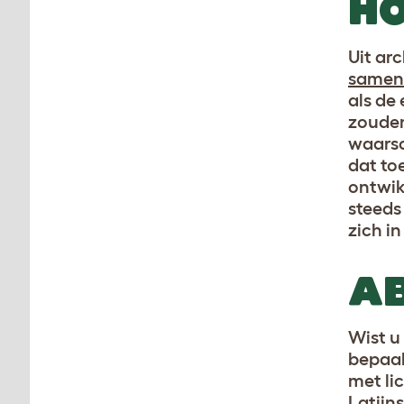
H
Uit ar
samen
als de
zouden
waarsc
dat to
ontwik
steeds
zich i
AB
Wist u
bepaal
met li
Latijn