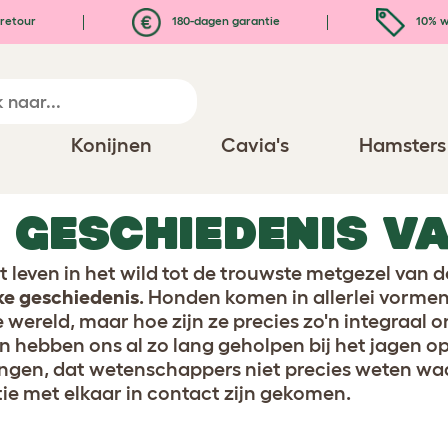
retour
180-dagen garantie
10% w
n
Konijnen
Cavia's
Hamsters
 GESCHIEDENIS V
t leven in het wild tot de trouwste metgezel van 
jke geschiedenis
. Honden komen in allerlei vormen
e wereld, maar hoe zijn ze precies zo'n integraal
 hebben ons al zo lang geholpen bij het jagen o
ingen, dat wetenschappers niet precies weten wa
tie met elkaar in contact zijn gekomen.