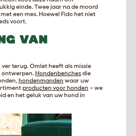
lukkig einde. Twee jaar na de moord
met een mes. Hoewel Fido het niet
eds voort.
ING VAN
er terug. Omlet heeft als missie
we ontwerpen.
Hondenbenches
die
honden,
hondenmanden
waar uw
ortiment
producten voor honden
− we
id en het geluk van uw hond in