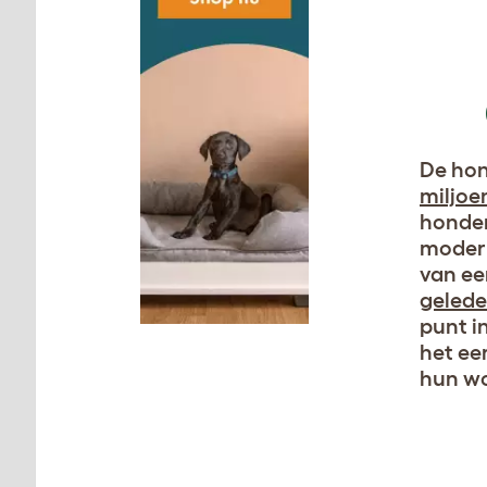
De hon
miljoe
honden
modern
van ee
gelede
punt i
het ee
hun wo