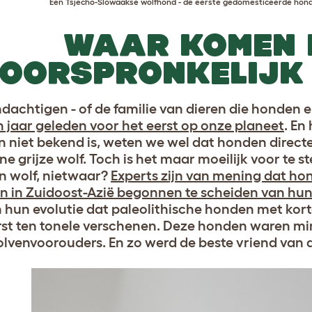
Een Tsjecho-Slowaakse wolfhond - de eerste gedomesticeerde honde
WAAR KOMEN 
OORSPRONKELIJK
dachtigen - of de familie van dieren die honden 
n jaar geleden voor het eerst op onze planeet
. En
 niet bekend is, weten we wel dat honden direct
e grijze wolf. Toch is het maar moeilijk voor te s
n wolf, nietwaar?
Experts zijn van mening dat ho
n in Zuidoost-Azië begonnen te scheiden van hu
n hun evolutie dat paleolithische honden met kor
rst ten tonele verschenen. Deze honden waren m
lvenvoorouders. En zo werd de beste vriend van