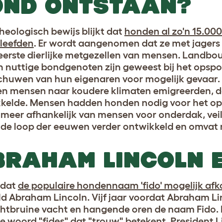
OND ONTSTAAN?
cheologisch bewijs blijkt dat
honden al zo'n 15.00
leefden
. Er wordt aangenomen dat ze met jagers
 eerste dierlijke metgezellen van mensen. Landb
 nuttige bondgenoten zijn geweest bij het opspo
huwen van hun eigenaren voor mogelijk gevaar. 
en mensen naar koudere klimaten emigreerden, d
kelde. Mensen hadden honden nodig voor het op
 meer afhankelijk van mensen voor onderdak, veil
n de loop der eeuwen verder ontwikkeld en omvat 
RAHAM LINCOLN E
 dat
de populaire hondennaam 'fido' mogelijk afko
d Abraham Lincoln. Vijf jaar voordat Abraham Linc
chtbruine vacht en hangende oren de naam Fido. 
se woord "fides" dat "trouw" betekent. President