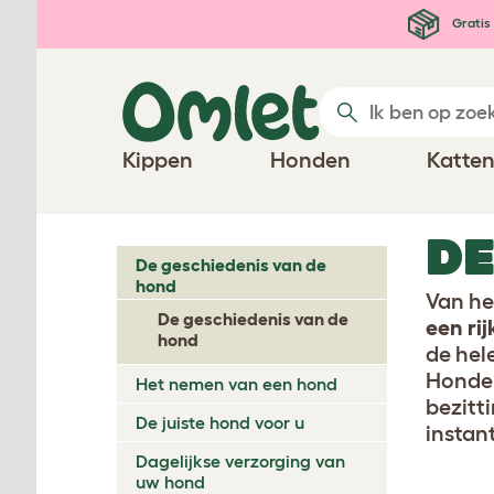
Ga naar de hoofdinhoud
Gratis 
Kippen
Honden
Katte
DE
De geschiedenis van de
hond
Van he
De geschiedenis van de
een ri
hond
de hel
Honden
Het nemen van een hond
bezitt
De juiste hond voor u
instan
Dagelijkse verzorging van
uw hond