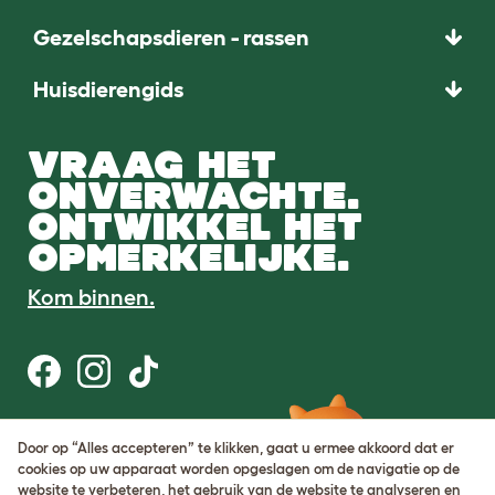
Gezelschapsdieren - rassen
Huisdierengids
VRAAG HET
ONVERWACHTE.
ONTWIKKEL HET
OPMERKELIJKE.
Kom binnen.
Gebruiksvoorwaarden
Door op “Alles accepteren” te klikken, gaat u ermee akkoord dat er
Cookie & privacybeleid
cookies op uw apparaat worden opgeslagen om de navigatie op de
Cookie Settings
website te verbeteren, het gebruik van de website te analyseren en