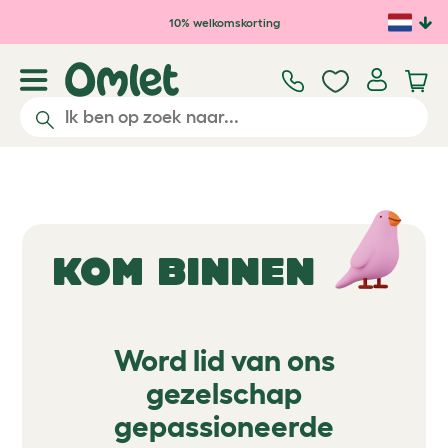
Ga naar de hoofdinhoud
10% welkomskorting
KOM BINNEN
Word lid van ons
gezelschap
gepassioneerde