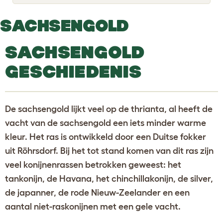
o
g
g
SACHSENGOLD
l
e
d
SACHSENGOLD
r
o
p
GESCHIEDENIS
d
o
w
n
De sachsengold lijkt veel op de thrianta, al heeft de
vacht van de sachsengold een iets minder warme
kleur. Het ras is ontwikkeld door een Duitse fokker
uit Röhrsdorf. Bij het tot stand komen van dit ras zijn
veel konijnenrassen betrokken geweest: het
tankonijn, de Havana, het chinchillakonijn, de silver,
de japanner, de rode Nieuw-Zeelander en een
aantal niet-raskonijnen met een gele vacht.