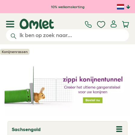
Ga naar de hoofdinhoud
10% welkomskorting
Konijnenrassen
Sachsengold
T