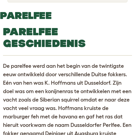
o
g
g
PARELFEE
l
e
d
PARELFEE
r
o
p
GESCHIEDENIS
d
o
w
n
De parelfee werd aan het begin van de twintigste
eeuw ontwikkeld door verschillende Duitse fokkers.
Eén van hen was K. Hoffmans uit Dusseldorf. Zijn
doel was om een konijnenras te ontwikkelen met een
vacht zoals de Siberian squirrel omdat er naar deze
vacht veel vraag was. Hoffmans kruiste de
marburger feh met de havana en gaf het ras dat
hieruit voorkwam de naam Dusseldorfer Perlfee. Een
fokker genaamd Deiniger uit Augsburg kruiste