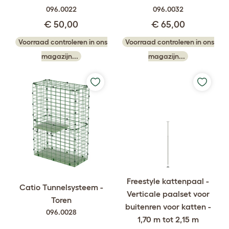
096.0022
096.0032
€ 50,00
€ 65,00
Voorraad controleren in ons
Voorraad controleren in ons
magazijn...
magazijn...
Freestyle kattenpaal -
Catio Tunnelsysteem -
Verticale paalset voor
Toren
buitenren voor katten -
096.0028
1,70 m tot 2,15 m