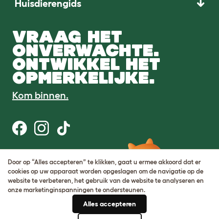
Huisdierengids
VRAAG HET
ONVERWACHTE.
ONTWIKKEL HET
OPMERKELIJKE.
Kom binnen.
Gebruiksvoorwaarden
Door op “Alles accepteren” te klikken, gaat u ermee akkoord dat er
Cookie & privacybeleid
cookies op uw apparaat worden opgeslagen om de navigatie op de
Cookie Settings
website te verbeteren, het gebruik van de website te analyseren en
Sitemap
onze marketinginspanningen te ondersteunen.
Alles accepteren
BTW-nummer: DE317631106