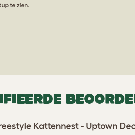
up te zien.
IFIEERDE BEOORDE
reestyle Kattennest - Uptown De