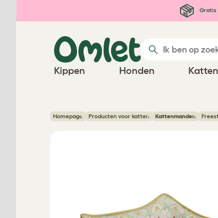
Ga naar de hoofdinhoud
Gratis 
Kippen
Honden
Katte
Homepage
Producten voor katten
Kattenmanden
Frees