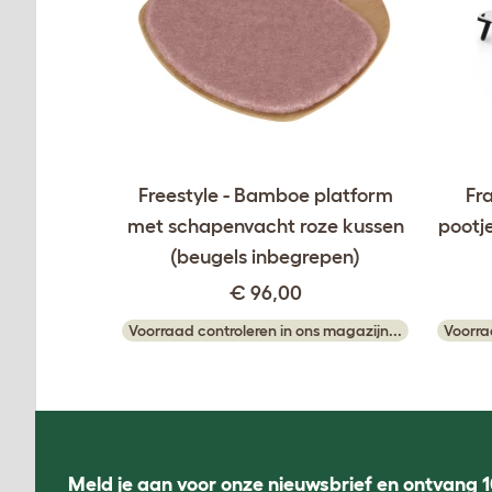
Freestyle - Bamboe platform
Fr
met schapenvacht roze kussen
pootj
(beugels inbegrepen)
€ 96,00
Voorraad controleren in ons magazijn...
Voorra
Meld je aan voor onze nieuwsbrief en ontvang 1