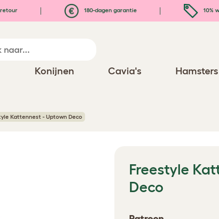
retour
180-dagen garantie
10% w
n
Konijnen
Cavia's
Hamsters
tyle Kattennest - Uptown Deco
Freestyle Kat
Deco
Patroon