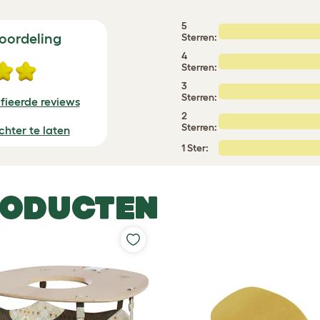
5
oordeling
Sterren:
4
Sterren:
3
Sterren:
fieerde reviews
2
Sterren:
chter te laten
1 Ster:
RODUCTEN