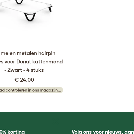
ame en metalen hairpin
es voor Donut kattenmand
- Zwart - 4 stuks
€ 24,00
ad controleren in ons magazijn...
0% korting
Volg ons voor nieuws, aa