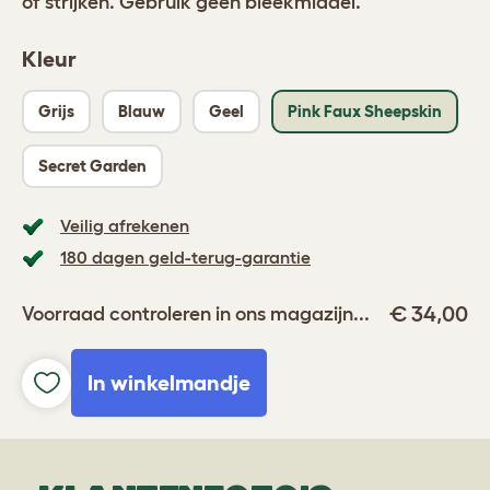
of strijken. Gebruik geen bleekmiddel.
Kleur
Grijs
Blauw
Geel
Pink Faux Sheepskin
Secret Garden
Veilig afrekenen
180 dagen geld-terug-garantie
€ 34,00
Voorraad controleren in ons magazijn...
In winkelmandje