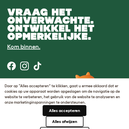
VRAAG HET
ONVERWACHTE.
ONTWIKKEL HET
OPMERKELIJKE.
Kom binnen.
Gebruiksvoorwaarden
Door op “Alles accepteren” te klikken, gaat u ermee akkoord dat er
Cookie & privacybeleid
cookies op uw apparaat worden opgeslagen om de navigatie op de
Cookie Settings
website te verbeteren, het gebruik van de website te analyseren en
Sitemap
onze marketinginspanningen te ondersteunen.
Alles accepteren
BTW-nummer: DE317631106
KvK-nummer: 05028498
Alles afwijzen
© Omlet 2026