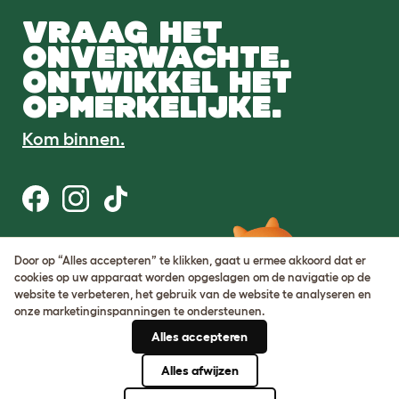
VRAAG HET
ONVERWACHTE.
ONTWIKKEL HET
OPMERKELIJKE.
Kom binnen.
Gebruiksvoorwaarden
Door op “Alles accepteren” te klikken, gaat u ermee akkoord dat er
Cookie & privacybeleid
cookies op uw apparaat worden opgeslagen om de navigatie op de
Cookie Settings
website te verbeteren, het gebruik van de website te analyseren en
Sitemap
onze marketinginspanningen te ondersteunen.
Alles accepteren
BTW-nummer: DE317631106
KvK-nummer: 05028498
Alles afwijzen
© Omlet 2026