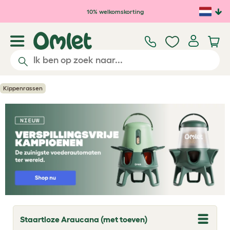
Ga naar de hoofdinhoud
10% welkomskorting
Kippenrassen
Staartloze Araucana (met toeven)
T