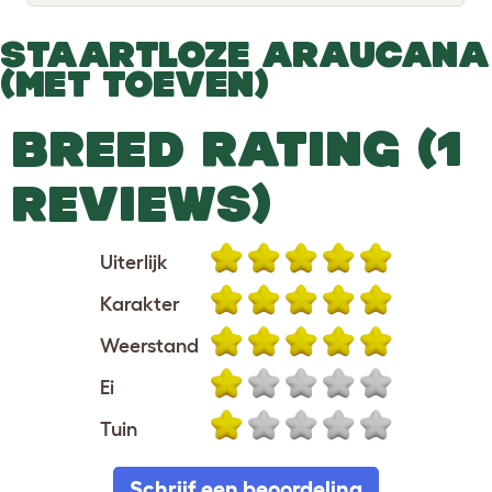
o
g
g
STAARTLOZE ARAUCANA
l
e
(MET TOEVEN)
d
r
o
BREED RATING (1
p
d
o
REVIEWS)
w
n
Uiterlijk
Karakter
Weerstand
Ei
Tuin
Schrijf een beoordeling