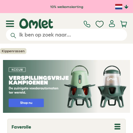
Ga naar de hoofdinhoud
10% welkomskorting
Kippenrassen
Faverolle
T