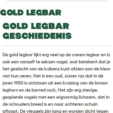
o
g
g
GOLD LEGBAR
l
e
d
GOLD LEGBAR
r
o
p
GESCHIEDENIS
d
o
w
n
De gold legbar lijkt erg veel op de cream legbar en is
ook een vanzelf te seksen vogel, wat betekent dat je
het geslacht van de kuikens kunt afzien aan de kleur
van hun veren. Het is een oud, zuiver ras dat in de
jaren 1930 is ontstaan uit een kruising van de brown
leghorn en de barred rock. Het zijn erg stevige,
gespierde vogels met een wigvormig lichaam, dat in
de schouders breed is en naar achteren schuin
afloopt. De vleugels zijn lang en worden dicht tegen