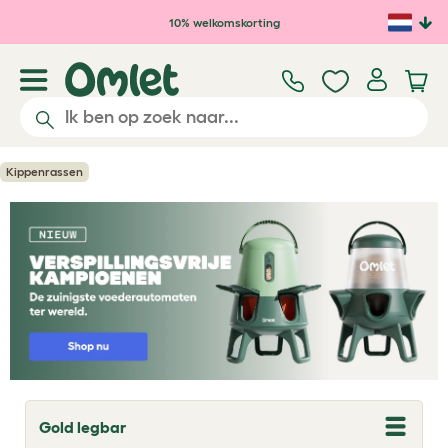
Ga naar de hoofdinhoud
10% welkomskorting
Kippenrassen
Gold legbar
T