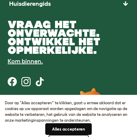
Huisdierengids
VRAAG HET
ONVERWACHTE.
ONTWIKKEL HET
OPMERKELIJKE.
Kom binnen.
Gebruiksvoorwaarden
Door op “Alles accepteren” te klikken, gaat u ermee akkoord dat er
Cookie & privacybeleid
cookies op uw apparaat worden opgeslagen om de navigatie op de
Cookie Settings
website te verbeteren, het gebruik van de website te analyseren en
Sitemap
onze marketinginspanningen te ondersteunen.
Alles accepteren
BTW-nummer: DE317631106