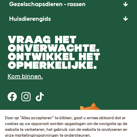
Gezelschapsdieren - rassen
Huisdierengids
VRAAG HET
ONVERWACHTE.
ONTWIKKEL HET
OPMERKELIJKE.
Kom binnen.
Gebruiksvoorwaarden
Door op “Alles accepteren” te klikken, gaat u ermee akkoord dat er
Cookie & privacybeleid
cookies op uw apparaat worden opgeslagen om de navigatie op de
Cookie Settings
website te verbeteren, het gebruik van de website te analyseren en
Sitemap
onze marketinginspanningen te ondersteunen.