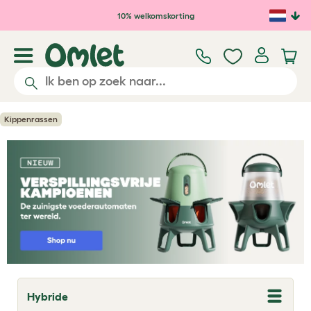
Ga naar de hoofdinhoud
10% welkomskorting
Kippenrassen
Hybride
T