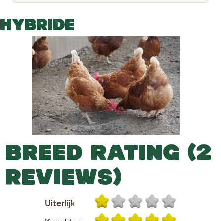
o
g
g
HYBRIDE
l
e
d
r
o
p
d
o
w
n
BREED RATING (2
REVIEWS)
Uiterlijk