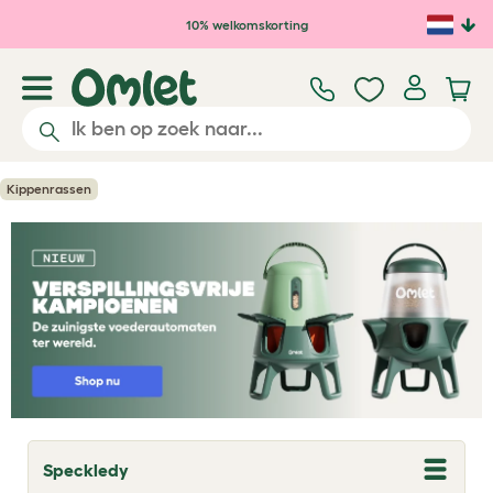
Ga naar de hoofdinhoud
10% welkomskorting
Kippenrassen
Speckledy
T